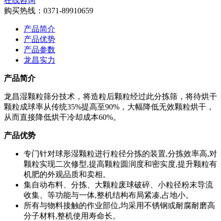
在线咨询
购买热线：
0371-89910659
产品简介
产品优势
产品参数
龙昌实力
产品简介
龙昌湿颗粒筛分技术，将造粒后颗粒经过此分拣筛，将待烘干
颗粒成球率从传统35%提高至90%，大幅降低无效颗粒烘干，
从而直接降低烘干冷却成本60%。
产品优势
专门针对球形湿颗粒进行粒径分拣的装置,分拣效率高,对
颗粒实现二次修型,提高颗粒圆润度和密实度,提升颗粒有
机肥的外观品质和卖相。
集自动布料、分拣、大颗粒废球破碎、小粒径粉末导流
收集、等功能与一体,整机结构布局紧凑,占地小。
所有与物料接触的作业部位,均采用不锈钢或耐腐耐磨高
分子材料,整机使用寿命长。