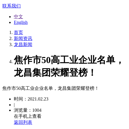
联系我们
中文
English
首页
新闻资讯
龙昌新闻
焦作市50高工业企业名单，
龙昌集团荣耀登榜！
焦作市50高工业企业名单，龙昌集团荣耀登榜！
时间：2021.02.23
|
浏览量：1004
在手机上查看
返回列表