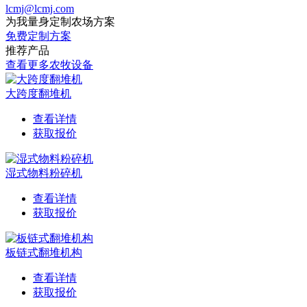
lcmj@lcmj.com
为我量身定制农场方案
免费定制方案
推荐产品
查看更多农牧设备
大跨度翻堆机
查看详情
获取报价
湿式物料粉碎机
查看详情
获取报价
板链式翻堆机构
查看详情
获取报价