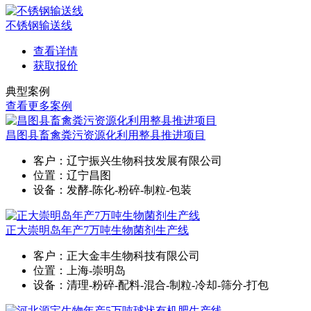
不锈钢输送线
查看详情
获取报价
典型案例
查看更多案例
昌图县畜禽粪污资源化利用整县推进项目
客户：辽宁振兴生物科技发展有限公司
位置：辽宁昌图
设备：发酵-陈化-粉碎-制粒-包装
正大崇明岛年产7万吨生物菌剂生产线
客户：正大金丰生物科技有限公司
位置：上海-崇明岛
设备：清理-粉碎-配料-混合-制粒-冷却-筛分-打包