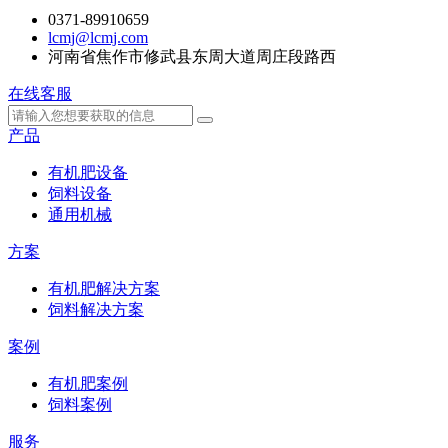
0371-89910659
lcmj@lcmj.com
河南省焦作市修武县东周大道周庄段路西
在线客服
产品
有机肥设备
饲料设备
通用机械
方案
有机肥解决方案
饲料解决方案
案例
有机肥案例
饲料案例
服务