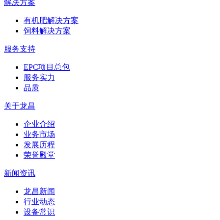
解决方案
有机肥解决方案
饲料解决方案
服务支持
EPC项目总包
服务实力
品质
关于龙昌
企业介绍
业务市场
发展历程
荣誉殿堂
新闻资讯
龙昌新闻
行业动态
设备常识