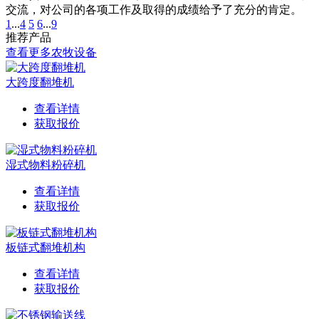
交流，对公司的各项工作及取得的成绩给予了充分的肯定。
1
...
4
5
6
...
9
推荐产品
查看更多农牧设备
大跨度翻堆机
查看详情
获取报价
湿式物料粉碎机
查看详情
获取报价
板链式翻堆机构
查看详情
获取报价