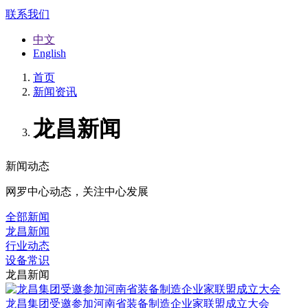
联系我们
中文
English
首页
新闻资讯
龙昌新闻
新闻动态
网罗中心动态，关注中心发展
全部新闻
龙昌新闻
行业动态
设备常识
龙昌新闻
龙昌集团受邀参加河南省装备制造企业家联盟成立大会