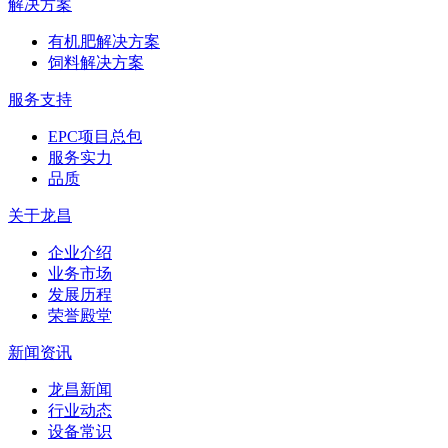
解决方案
有机肥解决方案
饲料解决方案
服务支持
EPC项目总包
服务实力
品质
关于龙昌
企业介绍
业务市场
发展历程
荣誉殿堂
新闻资讯
龙昌新闻
行业动态
设备常识