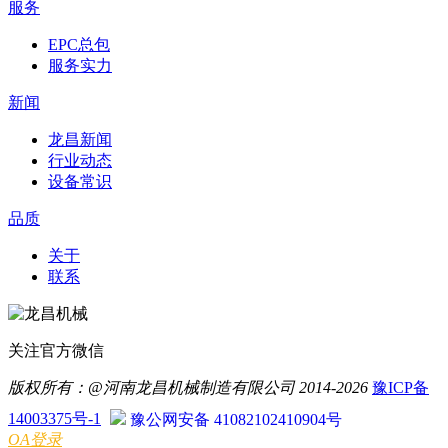
服务
EPC总包
服务实力
新闻
龙昌新闻
行业动态
设备常识
品质
关于
联系
关注官方微信
版权所有：@河南龙昌机械制造有限公司 2014-2026
豫ICP备
14003375号-1
豫公网安备 41082102410904号
OA登录